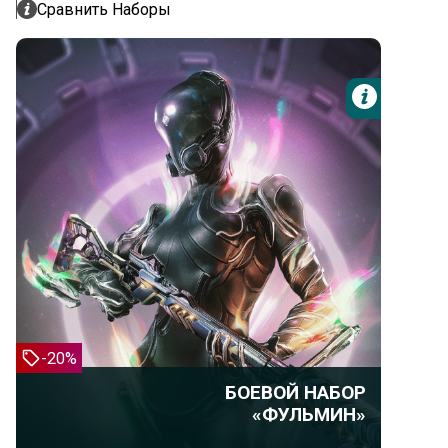
Сравнить Наборы
Подроб
Фульмин
БОЕВОЙ НАБОР «ФУЛЬМИН»
Фульмин
Раздельный патронник
Эфемера: Опула
-20%
3-дневный усилитель синтеза
БОЕВОЙ НАБОР
3-дневный умножитель кредитов
«ФУЛЬМИН»
3-дневный умножитель ресурсов