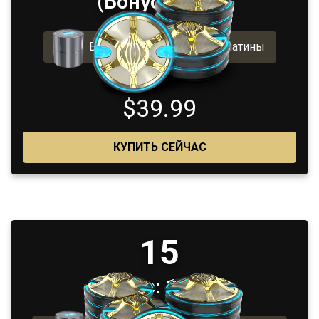
(Бонус: 6 + 1)
Включает 400 бонусной платины
$39.99
КУПИТЬ СЕЙЧАС
15
(Бонус: 12 + 3)