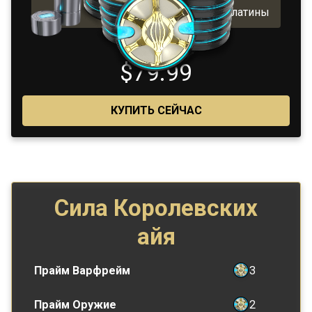
Включает 1200 бонусной платины
$79.99
КУПИТЬ СЕЙЧАС
Сила Королевских
айя
Прайм Варфрейм
3
Прайм Оружие
2