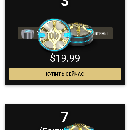
3
Включает 200 бонусной платины
$19.99
КУПИТЬ СЕЙЧАС
7