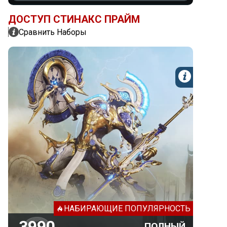
ДОСТУП СТИНАКС ПРАЙМ
Сравнить Наборы
Подроб
3990 Платины
ПОЛНЫЙ
3990 Платины
Стинакс Прайм
Афентис Прайм
НАБИРАЮЩИЕ ПОПУЛЯРНОСТЬ
Атодай Прайм
3990
ПОЛНЫЙ