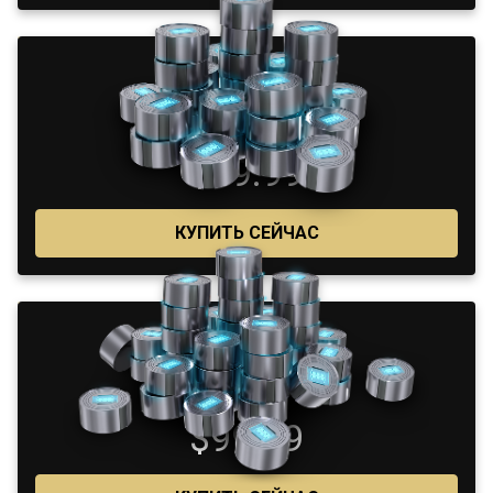
1025
$49.99
КУПИТЬ СЕЙЧАС
2200
$99.99