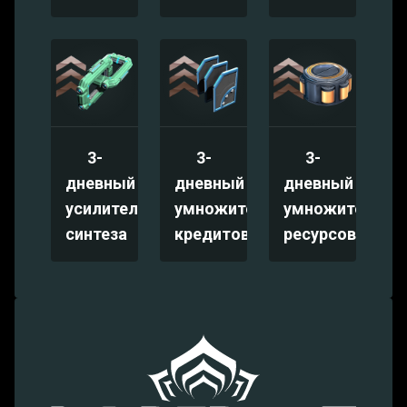
3-
3-
3-
дневный
дневный
дневный
усилитель
умножитель
умножитель
синтеза
кредитов
ресурсов