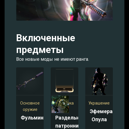
Включенные
предметы
Все новые моды не имеют ранга.
Основное
Винтовка
Украшение
оружие
Мод
Эфемера:
Фульмин
Раздельный
Опула
патронник