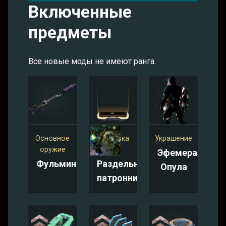
Включенные
предметы
Все новые моды не имеют ранга.
Основное
Винтовка
Украшение
оружие
Мод
Эфемера:
Фульмин
Раздельный
Опула
патронник