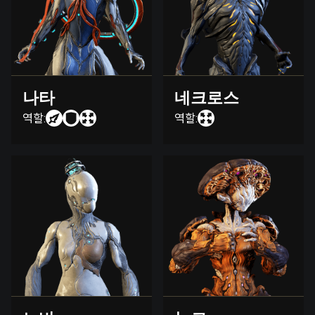
나타
네크로스
역할:
역할: