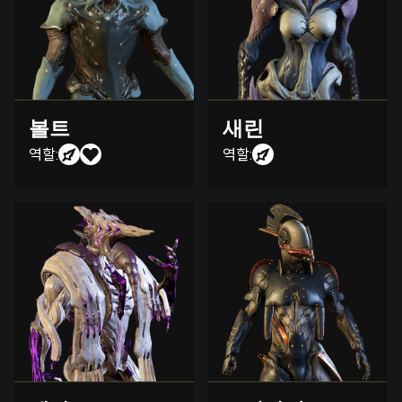
볼트
새린
역할:
역할: