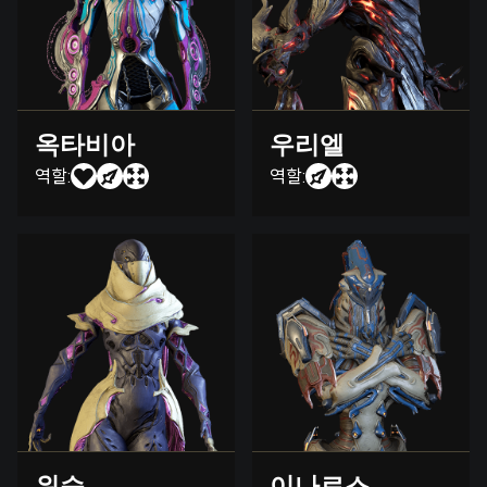
옥타비아
우리엘
역할:
역할:
위습
이나로스