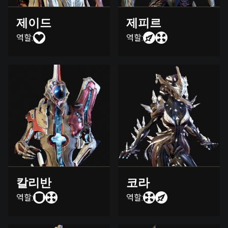
제이드
제피르
역할:
역할:
칼리반
코라
역할:
역할: