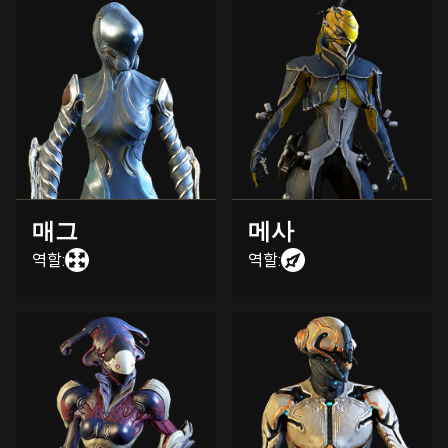
매그
메사
역할:
역할: