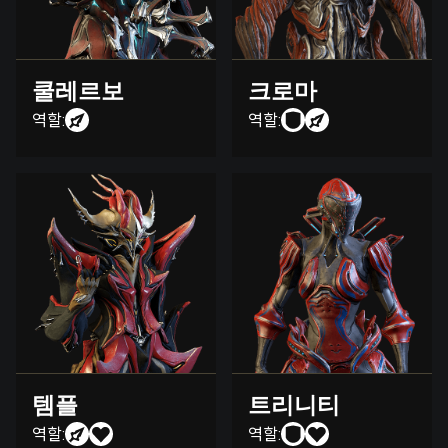
쿨레르보
크로마
역할:
역할:
템플
트리니티
역할:
역할: