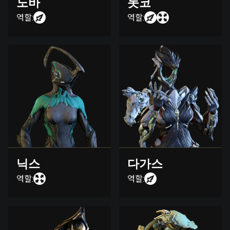
노바
놋코
역할:
역할:
닉스
다가스
역할:
역할: