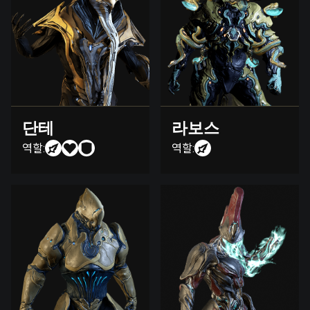
단테
라보스
역할:
역할: