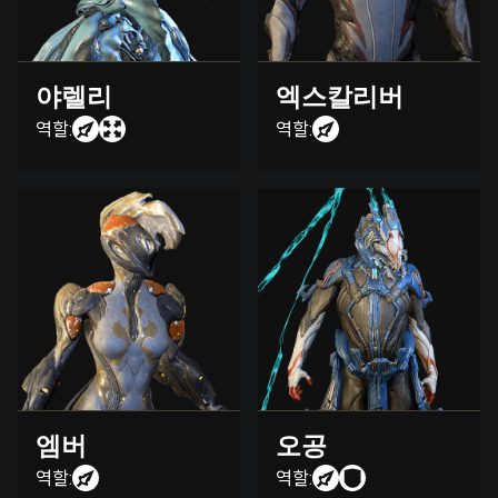
야렐리
엑스칼리버
역할:
역할:
엠버
오공
역할:
역할: