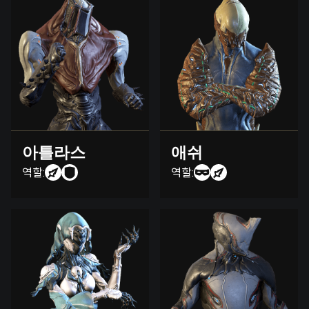
아틀라스
애쉬
역할:
역할: