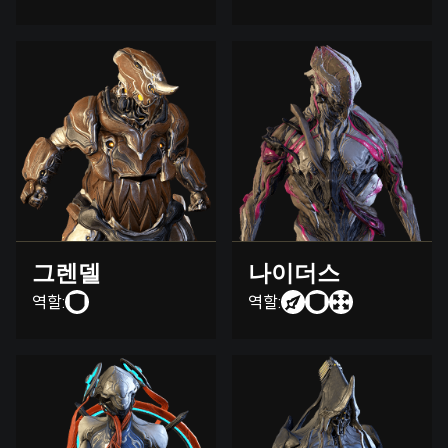
그렌델
나이더스
역할:
역할: