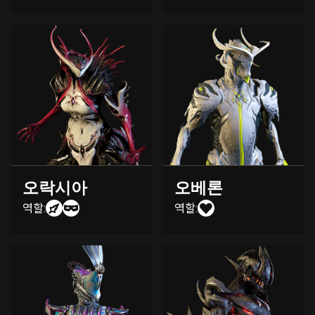
오락시아
오베론
역할:
역할: