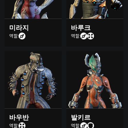
미라지
바루크
역할:
역할:
바우반
발키르
역할:
역할: