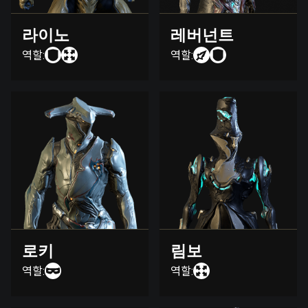
라이노
레버넌트
역할:
역할:
로키
림보
역할:
역할: