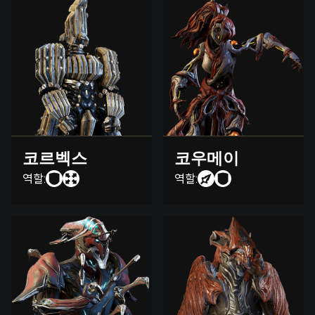
코르벡스
코우메이
역할:
역할: