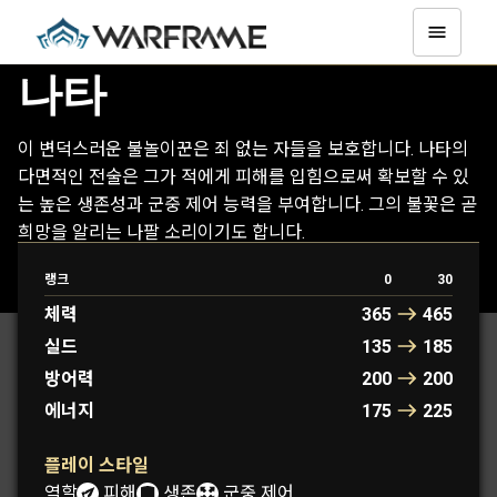
나타
이 변덕스러운 불놀이꾼은 죄 없는 자들을 보호합니다. 나타의
다면적인 전술은 그가 적에게 피해를 입힘으로써 확보할 수 있
는 높은 생존성과 군중 제어 능력을 부여합니다. 그의 불꽃은 곧
희망을 알리는 나팔 소리이기도 합니다.
랭크
0
30
나타
나타 프라임
체력
365
465
실드
135
185
방어력
200
200
에너지
175
225
플레이 스타일
역할:
피해
생존
군중 제어