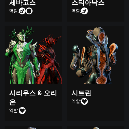
세바고스
스티아낙스
역할:
역할:
시리우스 & 오리
시트린
온
역할:
역할: