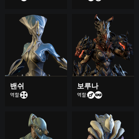
밴쉬
보루나
역할:
역할: