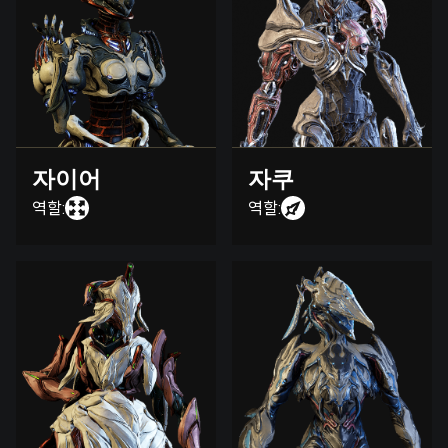
자이어
자쿠
역할:
역할: