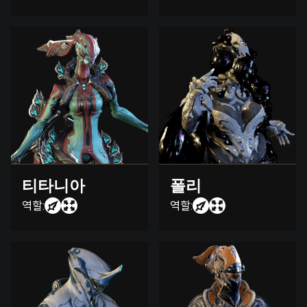
티타니아
폴리
역할:
역할: