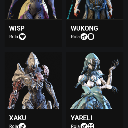
WISP
WUKONG
Rola:
Rola:
XAKU
YARELI
Rola:
Rola: