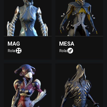
MAG
MESA
Rola:
Rola: