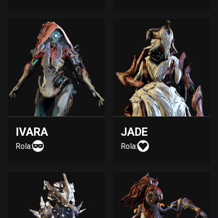
IVARA
JADE
Rola:
Rola: