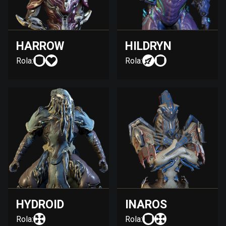
HARROW
HILDRYN
Rola:
Rola:
HYDROID
INAROS
Rola:
Rola: