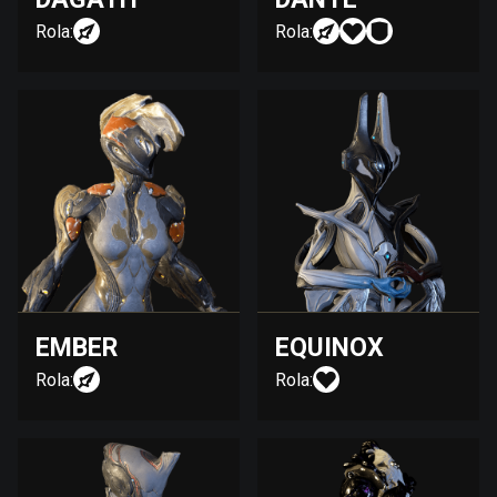
Rola:
Rola:
EMBER
EQUINOX
Rola:
Rola: