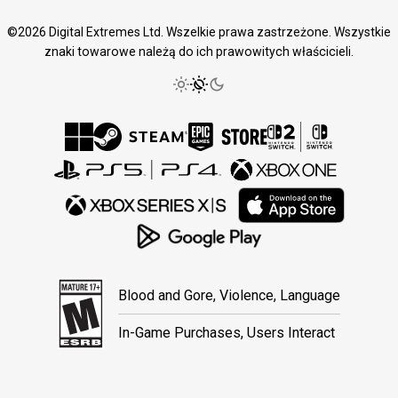
©2026 Digital Extremes Ltd. Wszelkie prawa zastrzeżone. Wszystkie
znaki towarowe należą do ich prawowitych właścicieli.
Blood and Gore, Violence, Language
In-Game Purchases, Users Interact