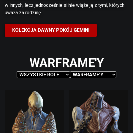
w innych, lecz jednocześnie silnie wiąże ją z tymi, których
uważa za rodzinę.
KOLEKCJA DAWNY POKÓJ GEMINI
WARFRAME'Y