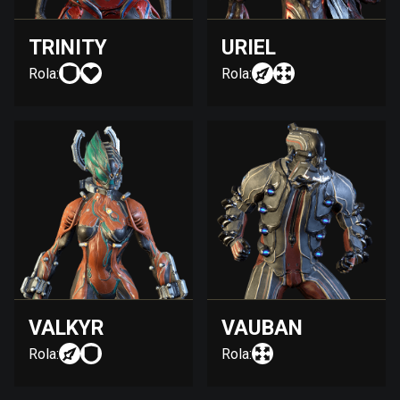
TRINITY
URIEL
Rola:
Rola:
VALKYR
VAUBAN
Rola:
Rola: