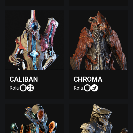
CALIBAN
CHROMA
Rola:
Rola: