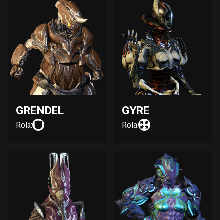
GRENDEL
GYRE
Rola:
Rola: