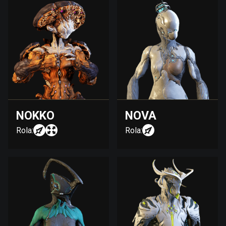
NOKKO
NOVA
Rola:
Rola: