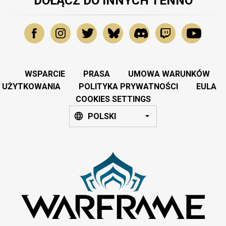
DOŁĄCZ DO INNYCH TENNO
WSPARCIE
PRASA
UMOWA WARUNKÓW
UŻYTKOWANIA
POLITYKA PRYWATNOŚCI
EULA
COOKIES SETTINGS
POLSKI