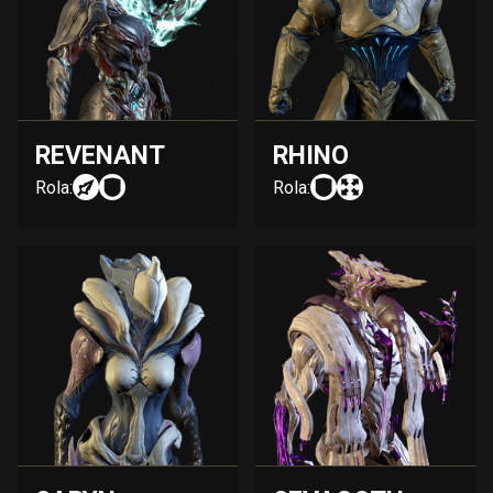
REVENANT
RHINO
Rola:
Rola: