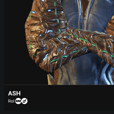
ASH
Rol: