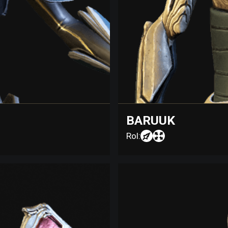
BARUUK
Rol: