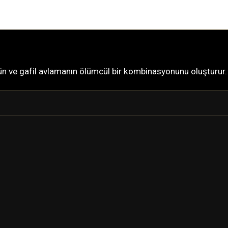
cün ve gafil avlamanın ölümcül bir kombinasyonunu oluşturur.
VORUNA
VORUNA PRIME