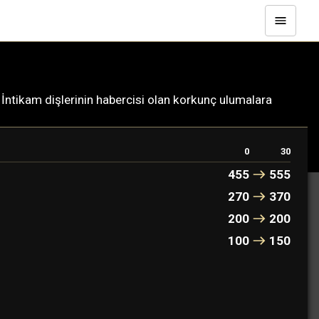
 İntikam dişlerinin habercisi olan korkunç ulumalara
0
30
455
555
270
370
200
200
100
150