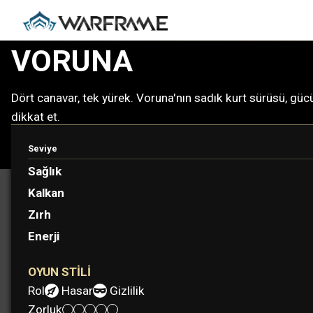
VORUNA
Dört canavar, tek yürek. Voruna'nın sadık kurt sürüsü, gü
dikkat et.
Seviye
Sağlık
Kalkan
Zırh
Enerji
OYUN STILI
Rol:
Hasar
Gizlilik
Zorluk: