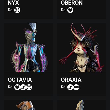
NYX
OBERON
Rol:
Rol:
OCTAVIA
ORAXIA
Rol:
Rol: