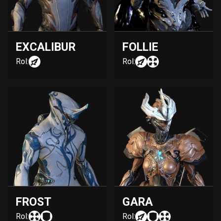
EXCALIBUR
FOLLIE
Rol:
Rol:
FROST
GARA
Rol:
Rol: