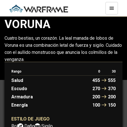
VORUNA
Cuatro bestias, un corazón. La leal manada de lobos de
Voruna es una combinación letal de fuerza y ​​sigilo. Cuidado
con el aullido monstruoso que anuncia los colmillos de la
venganza.
Rango
0
30
VORUNA
VORUNA PRIME
Salud
455
555
Escudo
270
370
Armadura
200
200
Energía
100
150
ESTILO DE JUEGO
Rol:
Daño
Sigilo