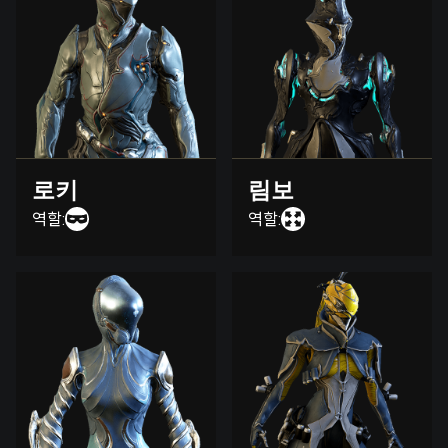
로키
림보
역할:
역할: