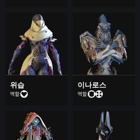
위습
이나로스
역할:
역할: