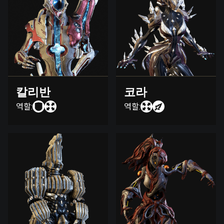
칼리반
코라
역할:
역할: