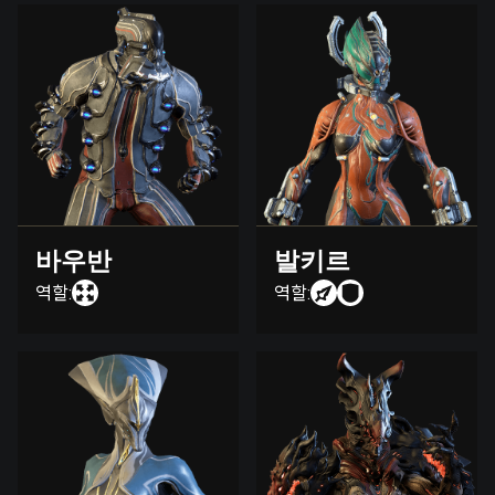
바우반
발키르
역할:
역할: