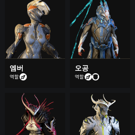
엠버
오공
역할:
역할: