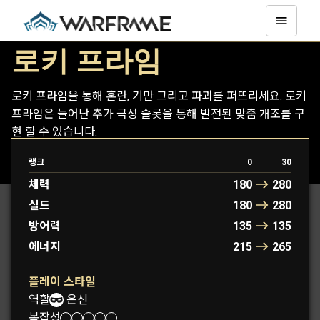
로키 프라임
로키 프라임을 통해 혼란, 기만 그리고 파괴를 퍼뜨리세요. 로키
프라임은 늘어난 추가 극성 슬롯을 통해 발전된 맞춤 개조를 구
현 할 수 있습니다.
랭크
0
30
로키
로키 프라임
체력
180
280
실드
180
280
방어력
135
135
에너지
215
265
플레이 스타일
역할:
은신
복잡성: