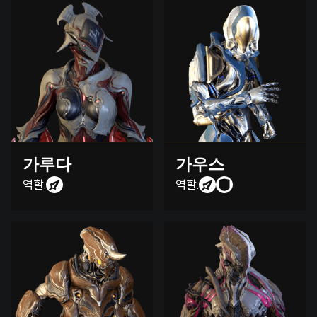
가루다
가우스
역할:
역할: