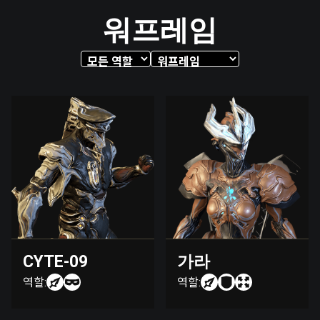
워프레임
CYTE-09
가라
역할:
역할: