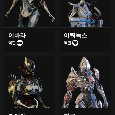
이바라
이쿼녹스
역할:
역할: