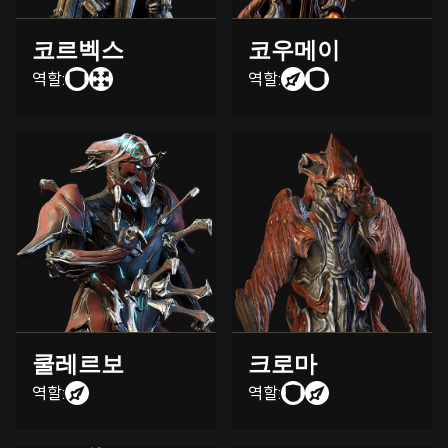
코르벡스
코우메이
역할:
역할:
쿨레르보
크로마
역할:
역할: