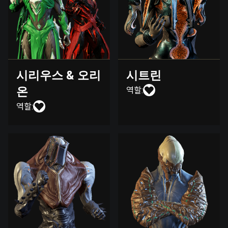
시리우스 & 오리
시트린
온
역할:
역할: