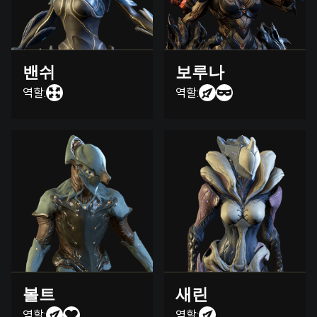
밴쉬
보루나
역할:
역할:
볼트
새린
역할:
역할: