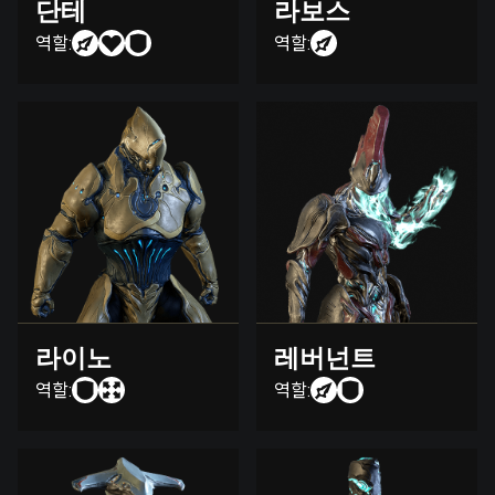
단테
라보스
역할:
역할:
라이노
레버넌트
역할:
역할: