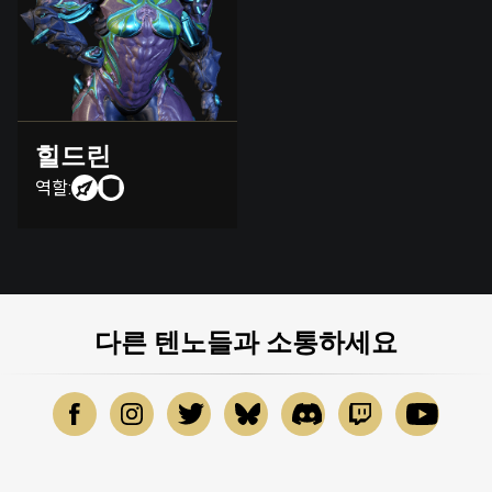
힐드린
역할:
다른 텐노들과 소통하세요