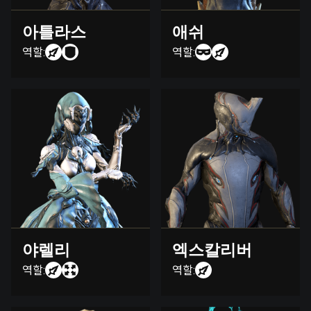
아틀라스
애쉬
역할:
역할:
야렐리
엑스칼리버
역할:
역할: