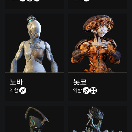
노바
놋코
역할:
역할: