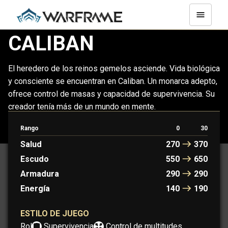
CALIBAN
El heredero de los reinos gemelos asciende. Vida biológica
y consciente se encuentran en Caliban. Un monarca adepto,
ofrece control de masas y capacidad de supervivencia. Su
creador tenía más de un mundo en mente.
Rango
0
30
CALIBAN
CALIBAN PRIME
Salud
270
370
Escudo
550
650
Armadura
290
290
Energía
140
190
ESTILO DE JUEGO
Rol:
Supervivencia
Control de multitudes