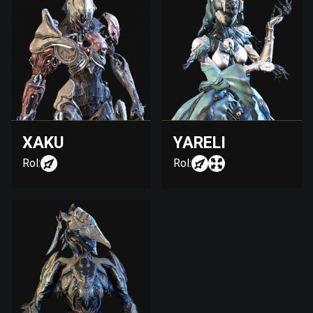
XAKU
YARELI
Rol:
Rol: