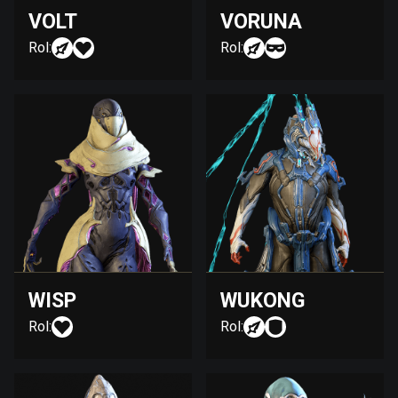
VOLT
VORUNA
Rol:
Rol:
WISP
WUKONG
Rol:
Rol: