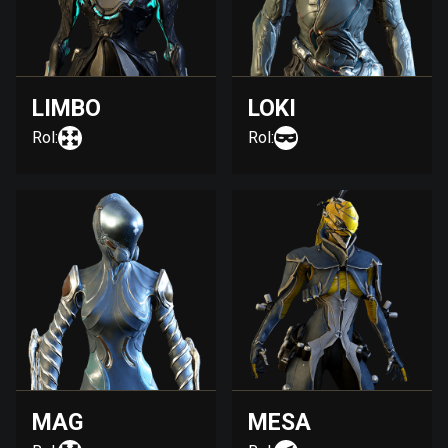
LIMBO
LOKI
Rol:
Rol:
MAG
MESA