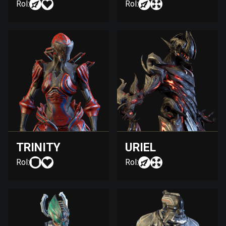
Rol:
Rol:
TRINITY
URIEL
Rol:
Rol: