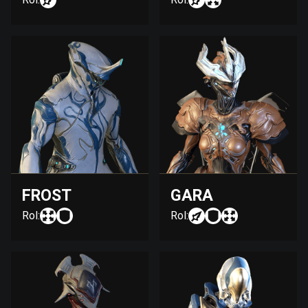
FROST
GARA
Rol:
Rol: