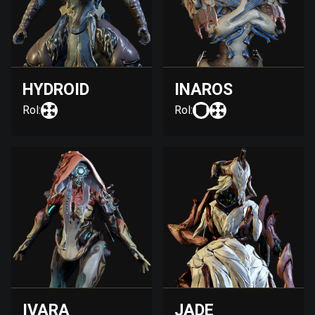
HYDROID
INAROS
Rol:
Rol:
IVARA
JADE