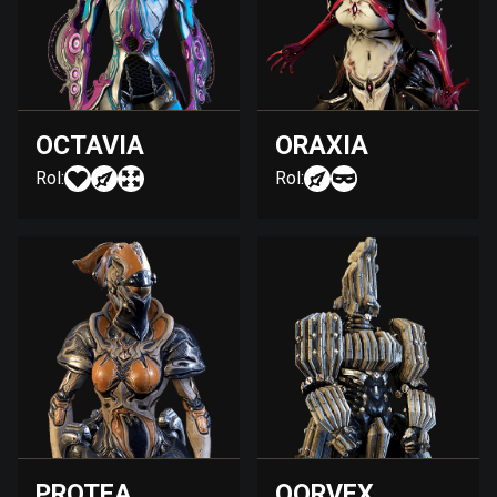
OCTAVIA
ORAXIA
Rol:
Rol:
PROTEA
QORVEX