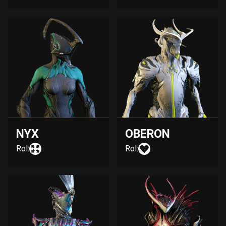
NYX
OBERON
Rol:
Rol: