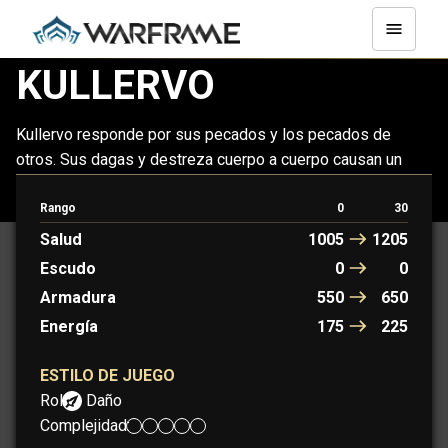
KULLERVO
Kullervo responde por sus pecados y los pecados de
otros. Sus dagas y destreza cuerpo a cuerpo causan un
gran daño. Usa el poder de la traición para saciar su sed de
venganza.
Rango
0
30
Salud
1005
1205
Escudo
0
0
Armadura
550
650
Energía
175
225
ESTILO DE JUEGO
Rol:
Daño
Complejidad: