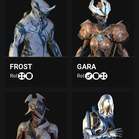
FROST
GARA
Rol:
Rol: