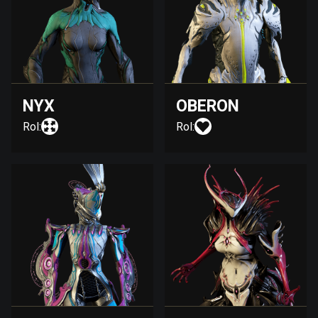
NYX
OBERON
Rol:
Rol: