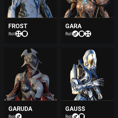
FROST
GARA
Rol:
Rol:
GARUDA
GAUSS
Rol:
Rol: