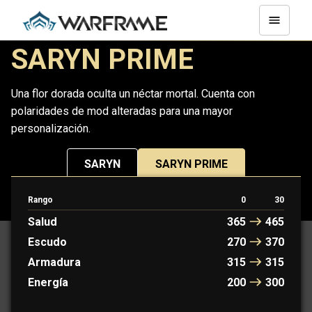
SARYN PRIME
Una flor dorada oculta un néctar mortal. Cuenta con
polaridades de mod alteradas para una mayor
personalización.
SARYN
SARYN PRIME
Rango
0
30
PROTOFRAME: MINERVA
Salud
365
465
Escudo
270
370
Armadura
315
315
Energía
200
300