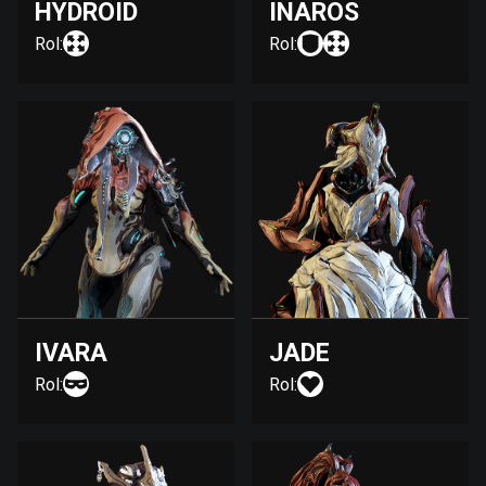
HYDROID
INAROS
Rol:
Rol:
IVARA
JADE
Rol:
Rol: