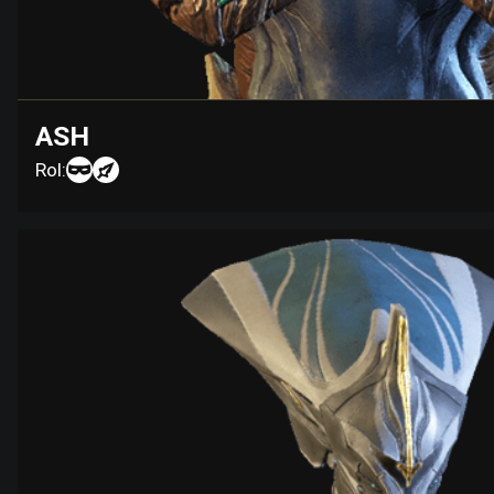
ASH
Rol: