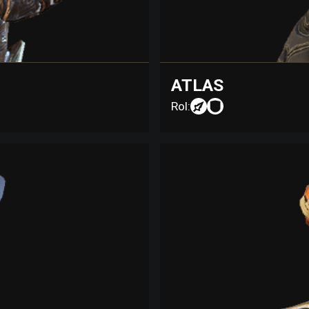
ATLAS
Rol: