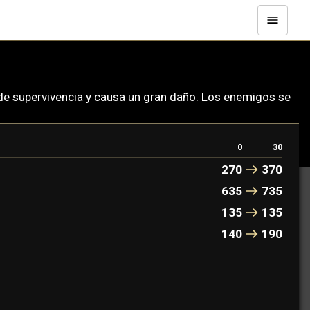
 de supervivencia y causa un gran daño. Los enemigos se
0
30
270
370
635
735
135
135
140
190