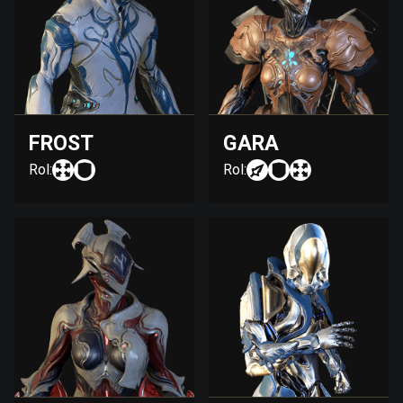
FROST
GARA
Rol:
Rol: