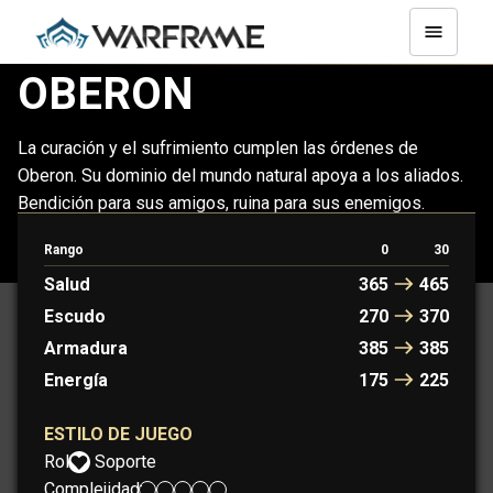
OBERON
La curación y el sufrimiento cumplen las órdenes de
Oberon. Su dominio del mundo natural apoya a los aliados.
Bendición para sus amigos, ruina para sus enemigos.
Rango
0
30
OBERON
OBERON PRIME
Salud
365
465
Escudo
270
370
Armadura
385
385
Energía
175
225
ESTILO DE JUEGO
Rol:
Soporte
Complejidad: