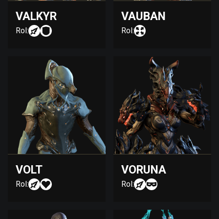
VALKYR
VAUBAN
Rol:
Rol:
VOLT
VORUNA
Rol:
Rol: