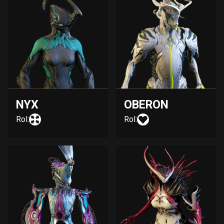
NYX
OBERON
Rol:
Rol: