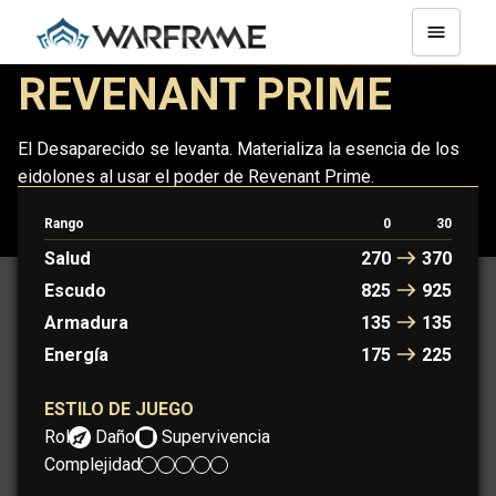
REVENANT PRIME
El Desaparecido se levanta. Materializa la esencia de los
eidolones al usar el poder de Revenant Prime.
Rango
0
30
REVENANT
REVENANT PRIME
Salud
270
370
Escudo
825
925
Armadura
135
135
Energía
175
225
ESTILO DE JUEGO
Rol:
Daño
Supervivencia
Complejidad: