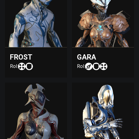
FROST
GARA
Rol:
Rol: