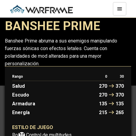
BANSHEE PRIME
Banshee Prime abruma a sus enemigos manipulando
fuerzas sónicas con efectos letales. Cuenta con
polaridades de mod alteradas para una mayor
personalización.
Rango
0
30
BANSHEE
BANSHEE PRIME
Salud
270
370
Escudo
270
370
Armadura
135
135
Energía
215
265
ESTILO DE JUEGO
Rol:
Control de multitudes