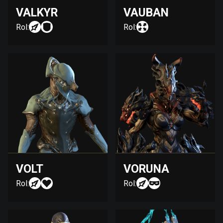
VALKYR
VAUBAN
Rol:
Rol:
VOLT
VORUNA
Rol:
Rol: