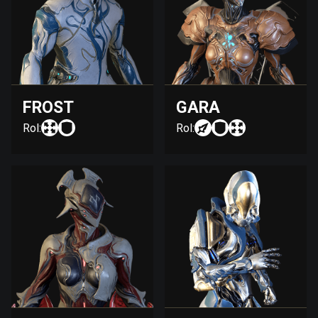
FROST
GARA
Rol:
Rol: