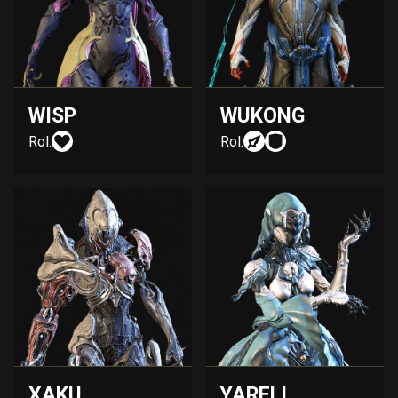
WISP
WUKONG
Rol:
Rol:
XAKU
YARELI