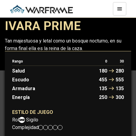
IVARA PRIME
Tan majestuosa y letal como un bosque nocturno, en su
forma final ella es la reina de la caza.
Rango
0
30
IVARA
IVARA PRIME
Salud
180
280
Escudo
455
555
Armadura
135
135
Energía
250
300
ESTILO DE JUEGO
Rol:
Sigilo
Complejidad: