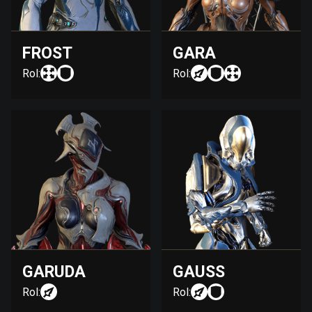
FROST
GARA
Rol:
Rol:
GARUDA
GAUSS
Rol:
Rol: