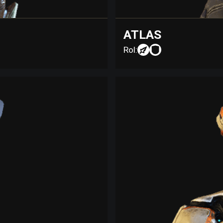
ATLAS
Rol: