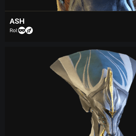
ASH
Rol: