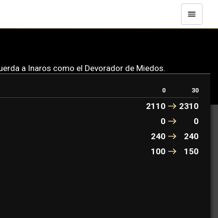
cuerda a Inaros como el Devorador de Miedos.
0
30
2110
2310
0
0
240
240
100
150