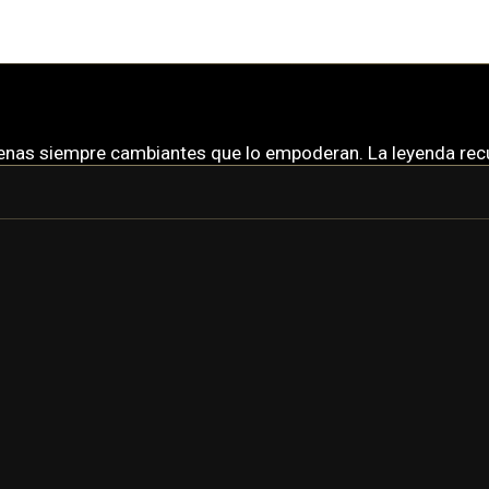
arenas siempre cambiantes que lo empoderan. La leyenda re
INAROS
INAROS PRIME