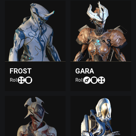
FROST
GARA
Rol:
Rol: