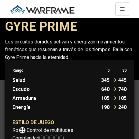
GYRE PRIME
Los circuitos dorados activan y energizan movimientos
frenéticos que resuenan a través de los tiempos. Baila con
Gyre Prime hacia la eternidad.
Rango
0
30
GYRE
GYRE PRIME
Salud
345
445
Escudo
640
740
Armadura
105
105
Energía
190
240
ESTILO DE JUEGO
Rol:
Control de multitudes
Complejidad: