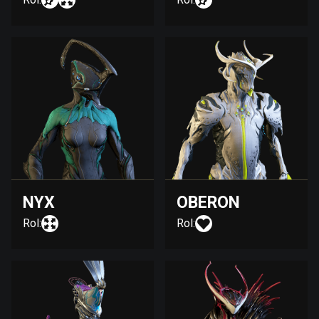
NYX
OBERON
Rol:
Rol: