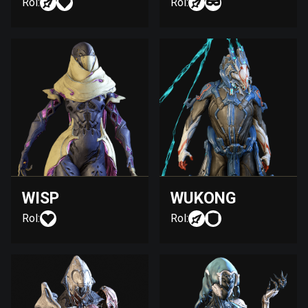
Rol:
Rol:
WISP
WUKONG
Rol:
Rol: