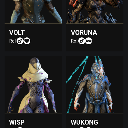
VOLT
VORUNA
Rol:
Rol:
WISP
WUKONG