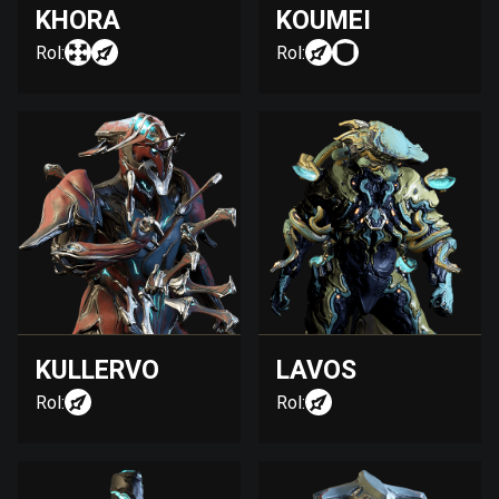
KHORA
KOUMEI
Rol:
Rol:
KULLERVO
LAVOS
Rol:
Rol: