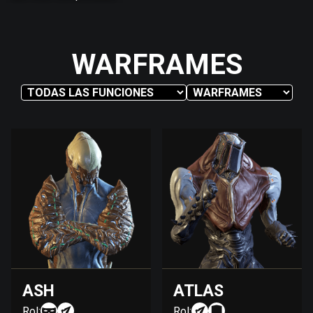
WARFRAMES
ASH
ATLAS
Rol:
Rol: