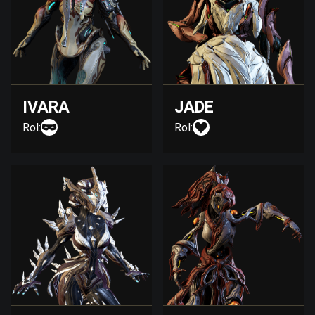
IVARA
JADE
Rol:
Rol: