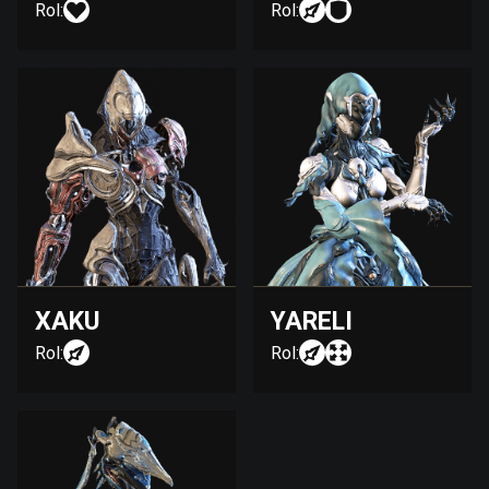
Rol:
Rol:
XAKU
YARELI
Rol:
Rol: