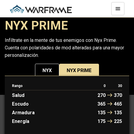
NYX PRIME
Infíltrate en la mente de tus enemigos con Nyx Prime.
Cuenta con polaridades de mod alteradas para una mayor
personalización.
NYX
NYX PRIME
Rango
0
30
PROTOFRAME: ELEANOR
Salud
270
370
Escudo
365
465
Armadura
135
135
Energía
175
225