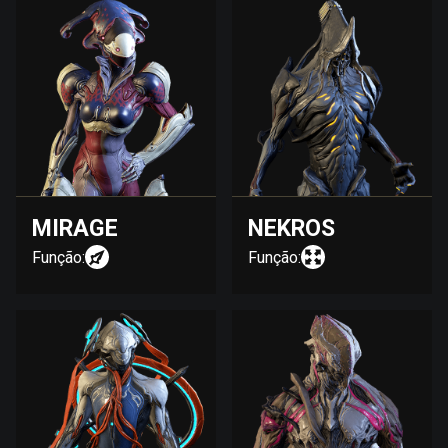
MIRAGE
NEKROS
Função:
Função: