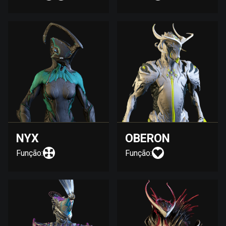
NYX
OBERON
Função:
Função: