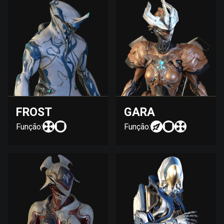
FROST
GARA
Função:
Função: