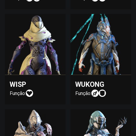
WISP
WUKONG
Função:
Função: