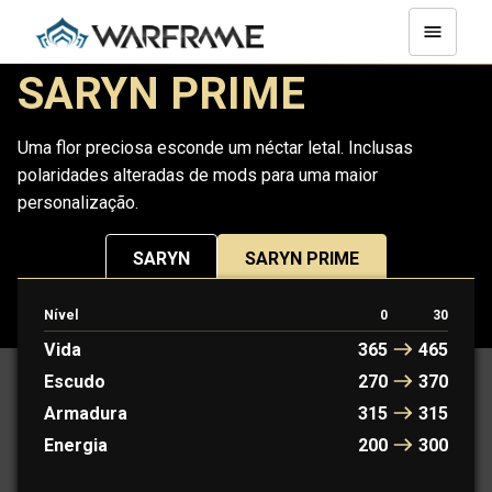
SARYN PRIME
Uma flor preciosa esconde um néctar letal. Inclusas
polaridades alteradas de mods para uma maior
personalização.
SARYN
SARYN PRIME
Nível
0
30
PROTOFRAME: MINERVA
Vida
365
465
Escudo
270
370
Armadura
315
315
Energia
200
300