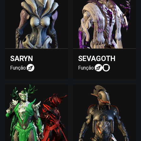
SARYN
SEVAGOTH
Função:
Função: