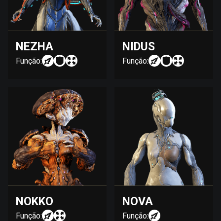
NEZHA
NIDUS
Função:
Função:
NOKKO
NOVA
Função:
Função: