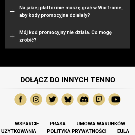
ograniczone do pewnych platform. Przed aktywacją
kodu upewnij się, że jesteś zalogowany na konto
Na jakiej platformie muszę grać w Warframe,
Warframe na właściwej platformie.
aby kody promocyjne działały?
Kod promocyjny mógł wygasnąć lub zostać już
wykorzystany. Aby uzyskać dalszą pomoc, prosimy
Mój kod promocyjny nie działa. Co mogę
skontaktować się z
zrobić?
Zespołem Wsparcia
.
DOŁĄCZ DO INNYCH TENNO
WSPARCIE
PRASA
UMOWA WARUNKÓW
UŻYTKOWANIA
POLITYKA PRYWATNOŚCI
EULA