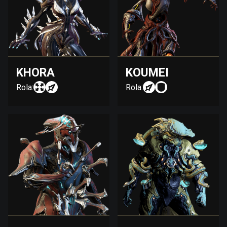
KHORA
KOUMEI
Rola:
Rola: