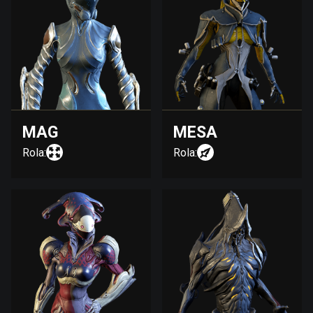
MAG
MESA
Rola:
Rola: