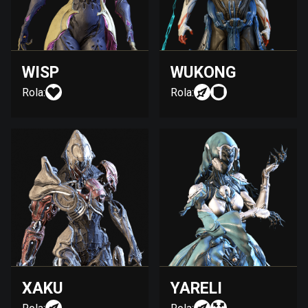
WISP
WUKONG
Rola:
Rola:
XAKU
YARELI