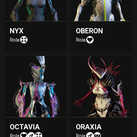
NYX
OBERON
Rola:
Rola:
OCTAVIA
ORAXIA
Rola:
Rola: