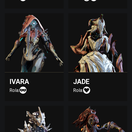
IVARA
JADE
Rola:
Rola: