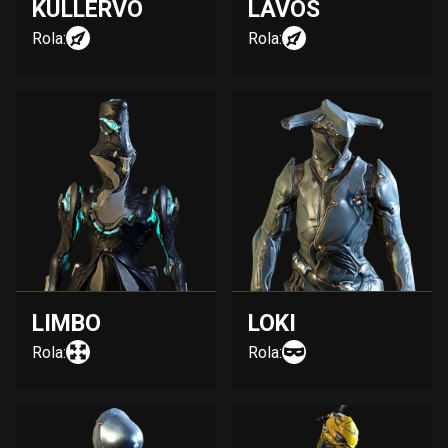
KULLERVO
LAVOS
Rola:
Rola:
LIMBO
LOKI
Rola:
Rola: