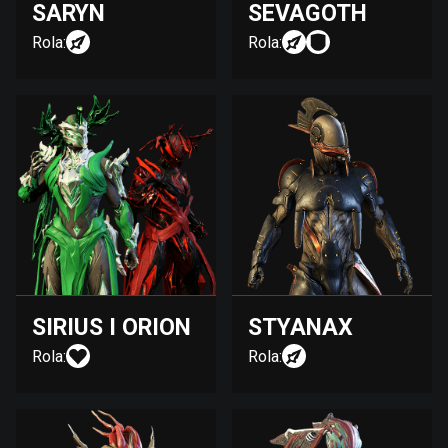
SARYN
SEVAGOTH
Rola:
Rola:
SIRIUS I ORION
STYANAX
Rola:
Rola: