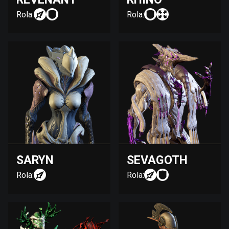
Rola:
Rola:
SARYN
SEVAGOTH
Rola:
Rola: