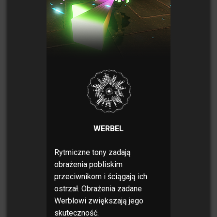
WERBEL
Rytmiczne tony zadają
obrażenia pobliskim
przeciwnikom i ściągają ich
ostrzał. Obrażenia zadane
Werblowi zwiększają jego
skuteczność.