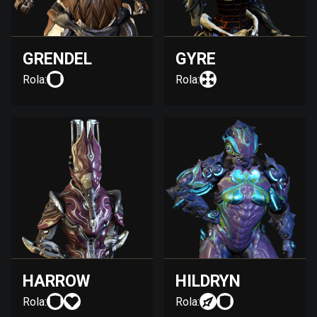
GRENDEL
GYRE
Rola:
Rola:
HARROW
HILDRYN
Rola:
Rola: