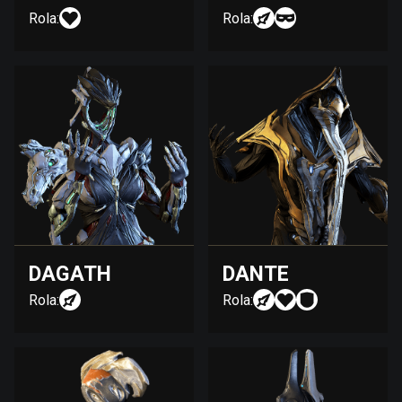
Rola:
Rola:
DAGATH
DANTE
Rola:
Rola: