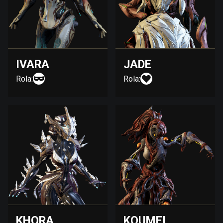
IVARA
JADE
Rola:
Rola:
KHORA
KOUMEI