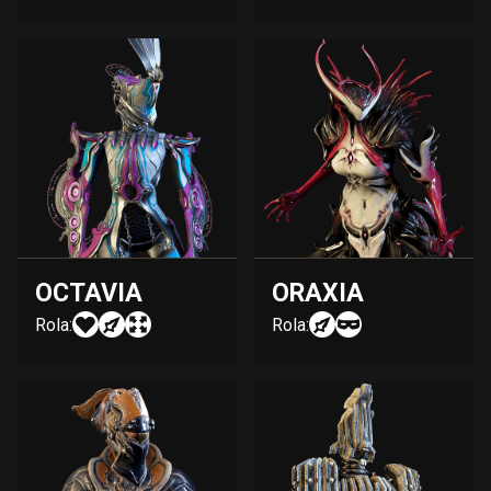
OCTAVIA
ORAXIA
Rola:
Rola: