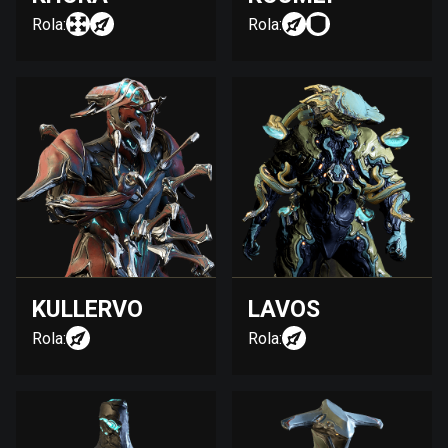
Rola:
Rola:
KULLERVO
LAVOS
Rola:
Rola: