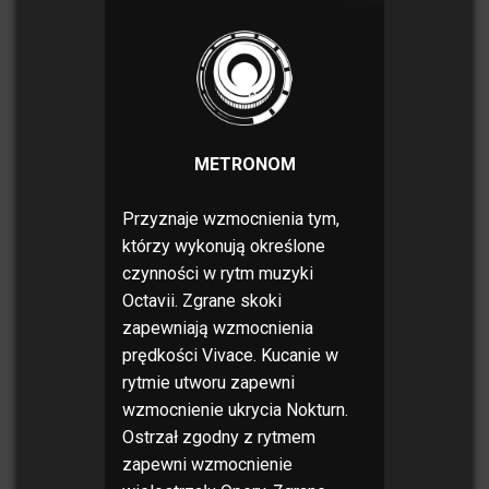
METRONOM
Przyznaje wzmocnienia tym,
którzy wykonują określone
czynności w rytm muzyki
Octavii. Zgrane skoki
zapewniają wzmocnienia
prędkości Vivace. Kucanie w
rytmie utworu zapewni
wzmocnienie ukrycia Nokturn.
Ostrzał zgodny z rytmem
zapewni wzmocnienie