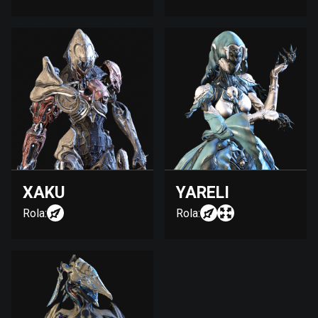
XAKU
YARELI
Rola:
Rola: