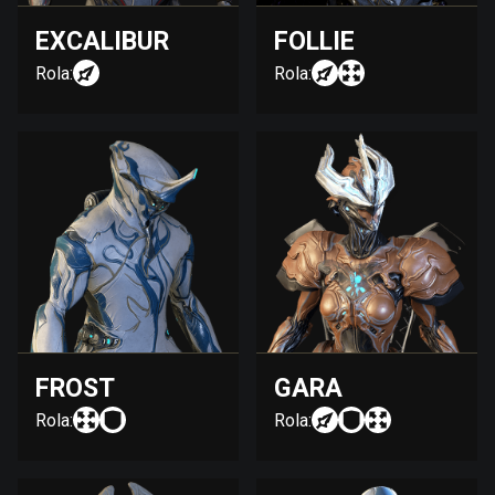
EXCALIBUR
FOLLIE
Rola:
Rola:
FROST
GARA
Rola:
Rola: