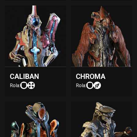
CALIBAN
CHROMA
Rola:
Rola: