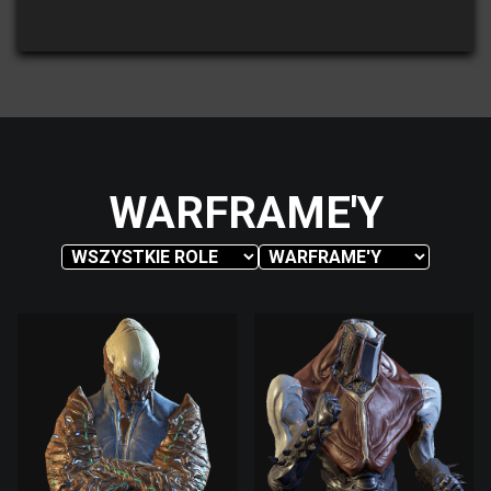
WARFRAME'Y