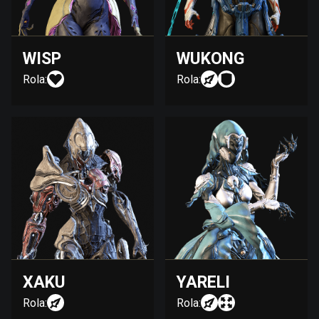
WISP
WUKONG
Rola:
Rola:
XAKU
YARELI
Rola:
Rola: