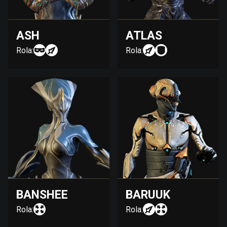
ASH
ATLAS
Rola:
Rola:
BANSHEE
BARUUK
Rola:
Rola: