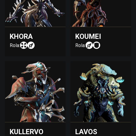
KHORA
KOUMEI
Rola:
Rola:
KULLERVO
LAVOS