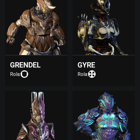
GRENDEL
GYRE
Rola:
Rola: