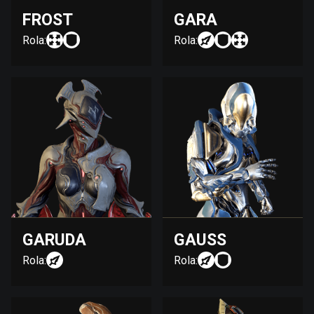
FROST
GARA
Rola:
Rola:
GARUDA
GAUSS
Rola:
Rola: