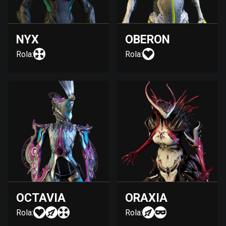
NYX
OBERON
Rola:
Rola:
OCTAVIA
ORAXIA
Rola:
Rola: