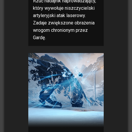
Rzuć nadajnik naprowadzający,
który wywołuje niszczycielski
artyleryjski atak laserowy.
Zadaje zwiększone obrażenia
wrogom chronionym przez
Gardę.