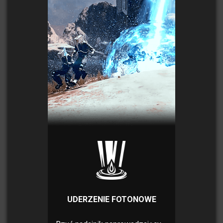
UDERZENIE FOTONOWE