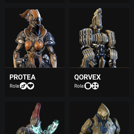
PROTEA
QORVEX
Rola:
Rola: