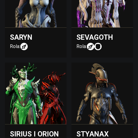
SARYN
SEVAGOTH
Rola:
Rola:
SIRIUS I ORION
STYANAX