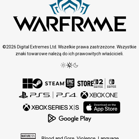
©2026 Digital Extremes Ltd. Wszelkie prawa zastrzeżone. Wszystkie
znaki towarowe należą do ich prawowitych właścicieli.
Blood and Gore, Violence, Language