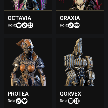
OCTAVIA
ORAXIA
Rola:
Rola:
PROTEA
QORVEX
Rola:
Rola: