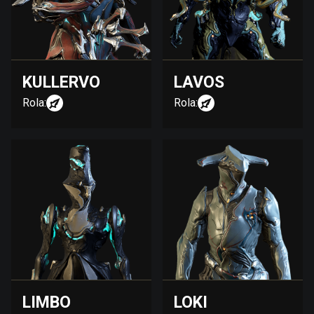
KULLERVO
LAVOS
Rola:
Rola:
LIMBO
LOKI