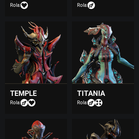
Rola:
Rola:
TEMPLE
TITANIA
Rola:
Rola: