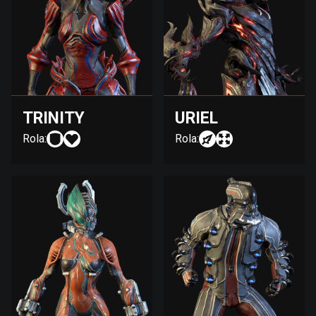
TRINITY
URIEL
Rola:
Rola: