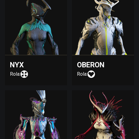
NYX
OBERON
Rola:
Rola: