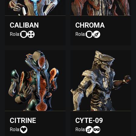
CALIBAN
CHROMA
Rola:
Rola:
CITRINE
CYTE-09
Rola:
Rola: