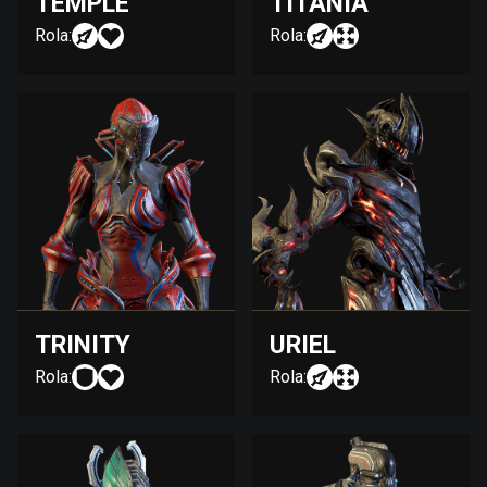
TEMPLE
TITANIA
Rola:
Rola:
TRINITY
URIEL
Rola:
Rola: