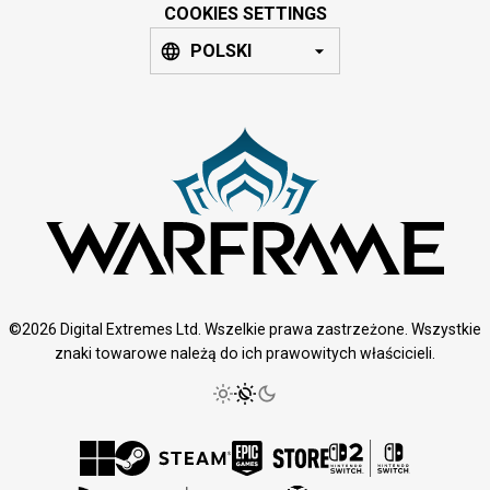
COOKIES SETTINGS
POLSKI
©2026 Digital Extremes Ltd. Wszelkie prawa zastrzeżone. Wszystkie
znaki towarowe należą do ich prawowitych właścicieli.