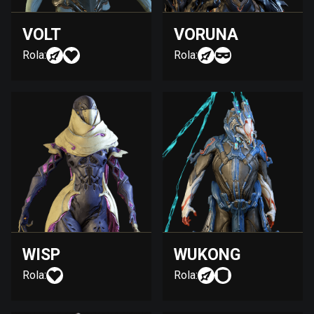
VOLT
VORUNA
Rola:
Rola:
WISP
WUKONG
Rola:
Rola: