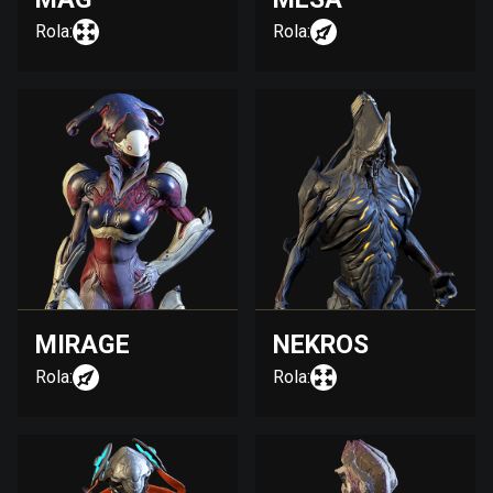
Rola:
Rola:
MIRAGE
NEKROS
Rola:
Rola: