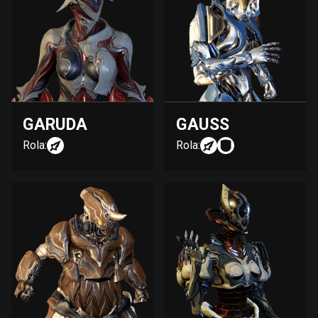
GARUDA
GAUSS
Rola:
Rola: