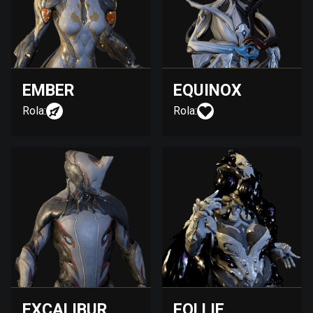
EMBER
EQUINOX
Rola:
Rola:
EXCALIBUR
FOLLIE