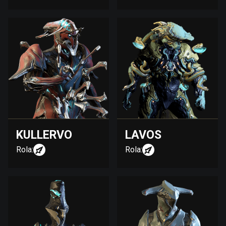
KULLERVO
LAVOS
Rola:
Rola: