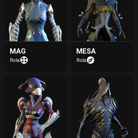
MAG
MESA
Rola:
Rola: