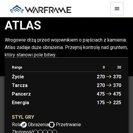
ATLAS
Wrogowie drżą przed wojownikiem o pięściach z kamienia.
Atlas zadaje duże obrażenia. Przejmij kontrolę nad gruntem,
który stanowi pole bitwy.
Ranga
0
30
ATLAS
ATLAS PRIME
Życie
270
370
Tarcza
270
370
Pancerz
475
475
Energia
175
225
STYL GRY
Rola:
Obrażenia
Przetrwanie
Złożoność: