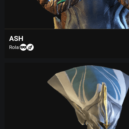
ASH
Rola: