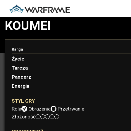
KOUMEI
Spróbuj swojego szczęścia z panią kości. Koumei plecie n
której stawką jest życie.
Ranga
Życie
Tarcza
Pancerz
Energia
STYL GRY
Rola:
Obrażenia
Przetrwanie
Złożoność: