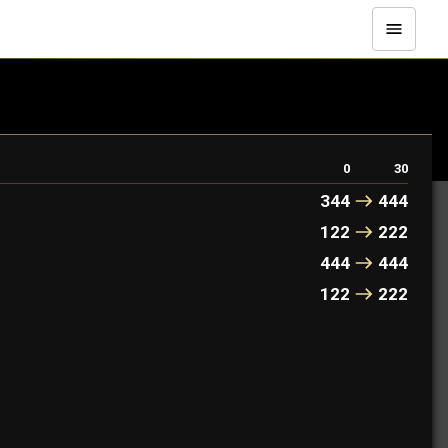
. Dla cnotliwych jest wyrocznią. Dla chciwych jest grą, w
0
30
344
444
122
222
444
444
122
222