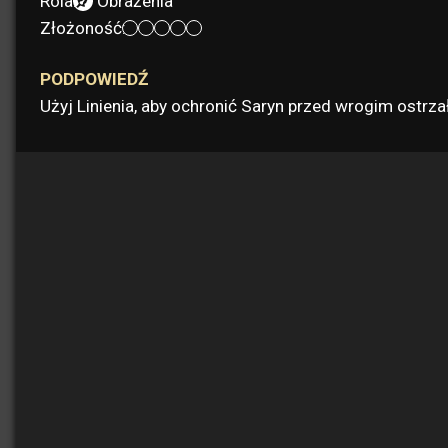
Rola:
Obrażenia
Złożoność:
PODPOWIEDŹ
Użyj Linienia, aby ochronić Saryn przed wrogim ostr