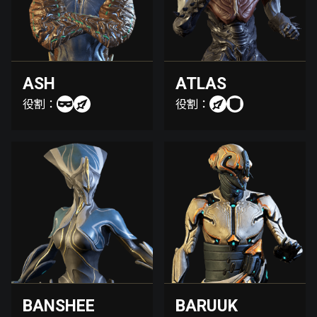
ASH
ATLAS
役割：
役割：
BANSHEE
BARUUK