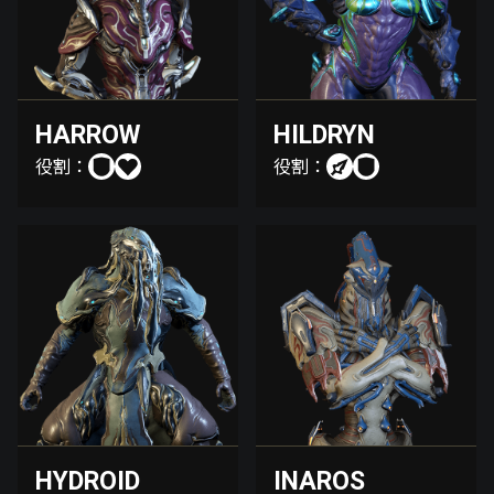
HARROW
HILDRYN
役割：
役割：
HYDROID
INAROS