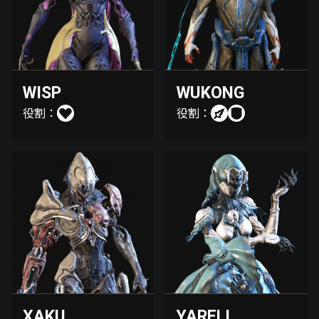
WISP
WUKONG
役割：
役割：
XAKU
YARELI