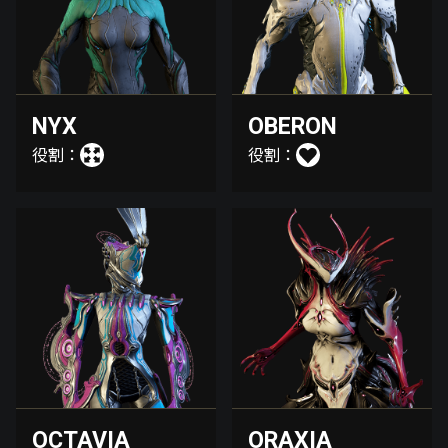
NYX
OBERON
役割：
役割：
OCTAVIA
ORAXIA