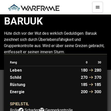
BARUUK
Hüte dich vor der Wut des wirklich Geduldigen. Baruuk
zeichnet sich durch Überlebensfähigkeit und
Gruppenkontrolle aus. Wird er über seine Grezen gebracht,
entfesselt er seinen inneren Sturm.
Rang
0
30
BARUUK
BARUUK PRIME
Leben
180
280
Schild
270
370
Rüstung
185
185
Energie
200
300
SPIELSTIL
Rolle:
Schaden
Gegnerkontrolle