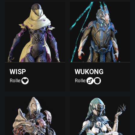
WISP
WUKONG
Rolle:
Rolle: