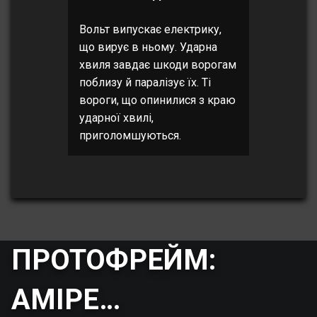
Вольт випускає електрику,
що вирує в ньому. Ударна
хвиля завдає шкоди ворогам
поблизу й паралізує їх. Ті
вороги, що опинилися з краю
ударної хвилі,
приголомшуються.
ПРОТОФРЕЙМ:
АМІРЕ…