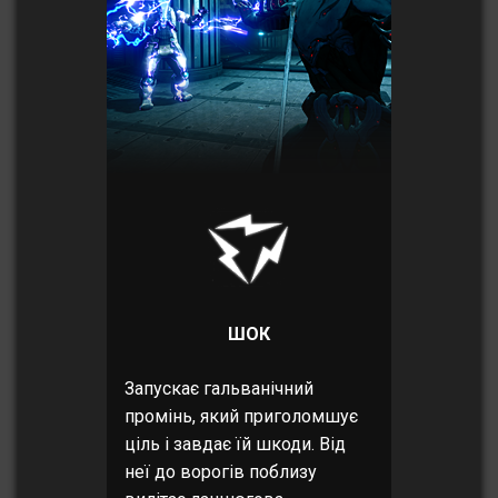
ШОК
Запускає гальванічний
промінь, який приголомшує
ціль і завдає їй шкоди. Від
неї до ворогів поблизу