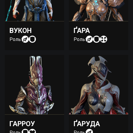
ВУКОН
ҐАРА
Роль:
Роль:
ГАРРОУ
ҐАРУДА
Роль:
Роль: