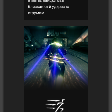
вилітає ланцюгова
блискавка й ударяє їх
струмом.