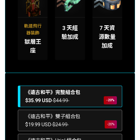
軌道飛行
3 天經
7 天資
器裝飾
驗加成
源數量
獄層王
加成
座
《遠古和平》完整組合包
$35.99 USD
$44.99
-20%
《遠古和平》雙子組合包
$19.99 USD
$24.99
-20%