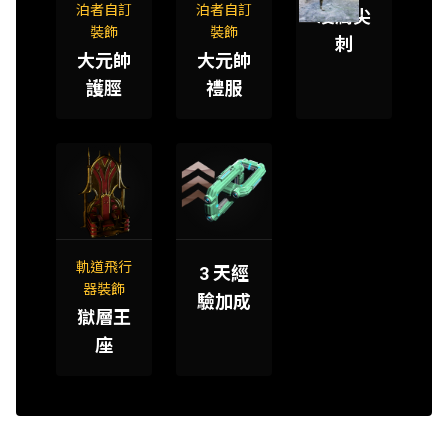
泊者自訂
泊者自訂
凌厲尖
裝飾
裝飾
刺
大元帥
大元帥
護脛
禮服
軌道飛行
3 天經
器裝飾
驗加成
獄層王
座