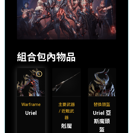
組合包內物品
Warframe
主要武器
替換頭盔
/ 近戰武
Uriel
Uriel 亞
器
斯魔頭
剋魘
盔