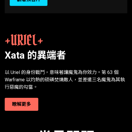
URIEL
Xata 的異端者
以 Uriel 的身份戰鬥，意味著讓魔鬼為你效力。第 63 個
Warframe 以灼熱的硫磺焚燒敵人，並差遣三名魔鬼為其執
行惡魔的勾當。
瞭解更多
雙子外觀是一種新的 Warframe 自訂裝飾類型，可讓你
轉變成 Warframe 的 原型 Warframe 版本。具完全配音