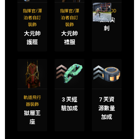
指揮官/漂
指揮官/漂
刺刀 MOD
泊者自訂
泊者自訂
凌厲尖
裝飾
裝飾
刺
大元帥
大元帥
護脛
禮服
軌道飛行
3 天經
7 天資
器裝飾
驗加成
源數量
獄層王
加成
座