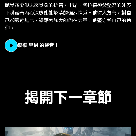
飽受噩夢般未來景象的折磨，里昂・阿拉德神父堅忍的外表
下隱藏著內心深處熊熊燃燒的強烈情感。他待人友善，對自
己卻嚴苛無比，憑藉著強大的內在力量，他堅守著自己的信
仰。
聽聽 里昂 的聲音！
揭開下一章節