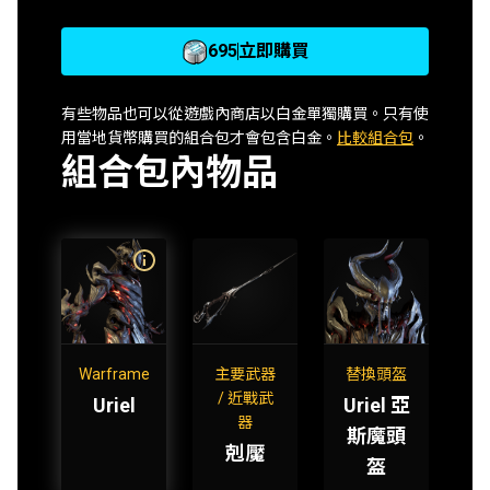
695
立即購買
有些物品也可以從遊戲內商店以白金單獨購買。只有使
用當地貨幣購買的組合包才會包含白金。
比較組合包
。
組合包內物品
Warframe
主要武器
替換頭盔
/ 近戰武
Uriel
Uriel 亞
器
斯魔頭
剋魘
盔