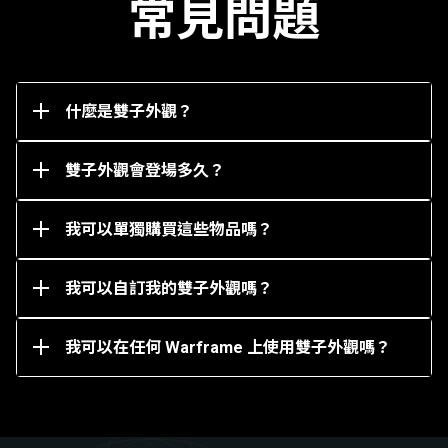
常見問題
特色，台詞會根據你的動作或任務作出調整，並且是
完全可自訂的。
你可以透過在任務中裝備和使用雙子外觀表情動作來
在 Warframe 跟其關聯的雙子外觀之間進行轉換。
什麼是雙子外觀？
雙子外觀將無限期地在遊戲內商店以白金形式出售。
但是，包括獎勵白金並以當地貨幣購買的組合包可能
僅在限定時間內供應。
雙子外觀會登場多久？
你可以從遊戲內市場以白金單獨購買雙子外觀。
我可以單獨購買這些物品嗎？
可以，你可以透過更改顏色或添加護甲以及披飾等配
件來自訂雙子外觀。
我可以自訂我的雙子外觀嗎？
不可以，你只能在相關 Warframe（及其 Prime 變體版
本）上使用雙子外觀。例如，只有 Mag 和 Mag Prime
可以使用葵雙子外觀。
我可以在任何 Warframe 上使用雙子外觀嗎？