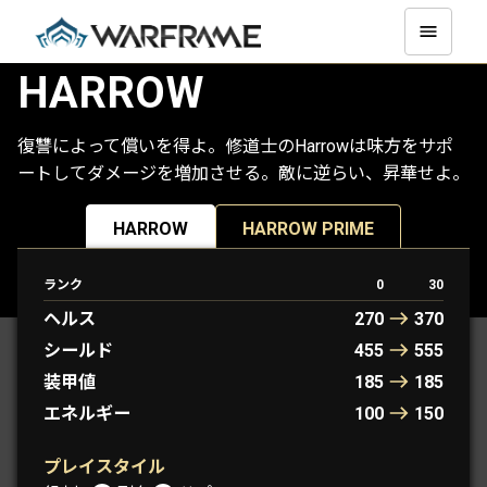
HARROW
復讐によって償いを得よ。修道士のHarrowは味方をサポ
ートしてダメージを増加させる。敵に逆らい、昇華せよ。
HARROW
HARROW PRIME
ランク
0
30
PROTOFRAMES： LYON
ヘルス
270
370
シールド
455
555
装甲値
185
185
エネルギー
100
150
プレイスタイル