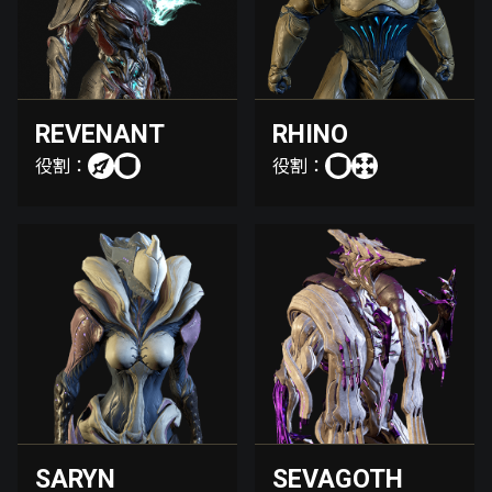
REVENANT
RHINO
役割：
役割：
SARYN
SEVAGOTH