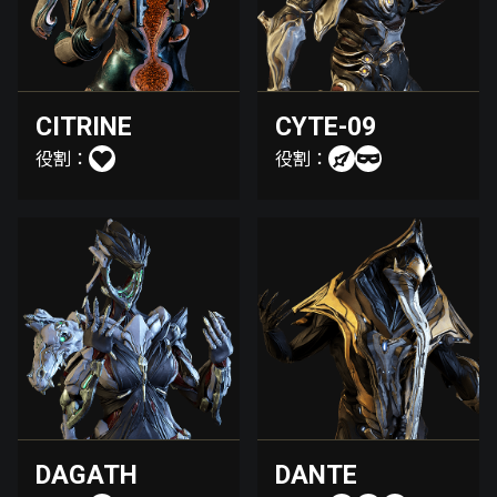
CITRINE
CYTE-09
役割：
役割：
DAGATH
DANTE