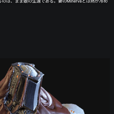
いるのは、まま娘の生還である。妻のMinervaとは熱が冷め