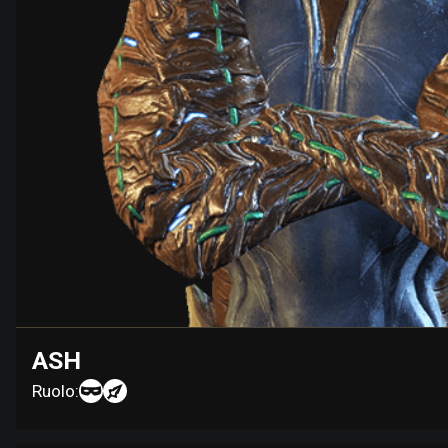
ASH
Ruolo: