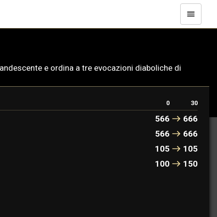
candescente e ordina a tre evocazioni diaboliche di
0
30
566
666
566
666
105
105
100
150