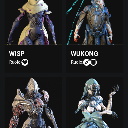
WISP
WUKONG
Ruolo:
Ruolo: