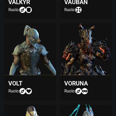
VALKYR
VAUBAN
Ruolo:
Ruolo:
VOLT
VORUNA
Ruolo:
Ruolo: