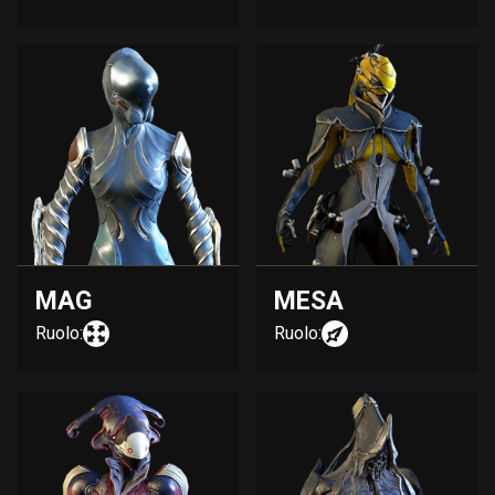
MAG
MESA
Ruolo:
Ruolo: