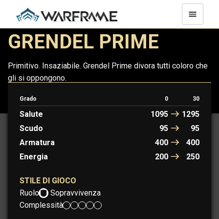
GRENDEL PRIME
Primitivo. Insaziabile. Grendel Prime divora tutti coloro che
gli si oppongono.
Grado
0
30
GRENDEL
GRENDEL PRIME
Salute
1095
1295
Scudo
95
95
Armatura
400
400
Energia
200
250
STILE DI GIOCO
Ruolo:
Sopravvivenza
Complessità: