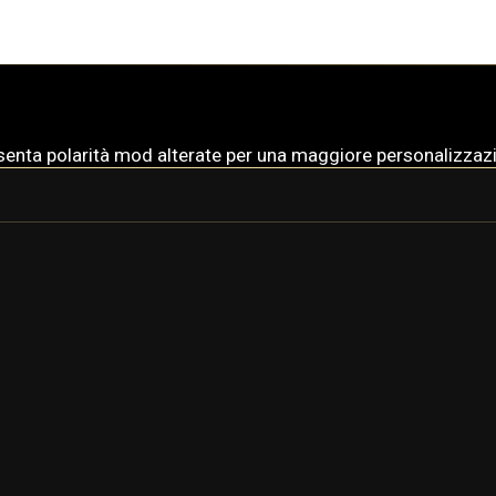
esenta polarità mod alterate per una maggiore personalizzaz
MESA
MESA PRIME