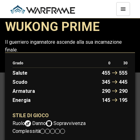
WUKONG PRIME
Il guerriero ingannatore ascende alla sua incarnazione
finale.
Grado
0
30
WUKONG
WUKONG PRIME
Salute
455
555
Scudo
345
445
Armatura
290
290
Energia
145
195
STILE DI GIOCO
Ruolo:
Danno
Sopravvivenza
Complessità: