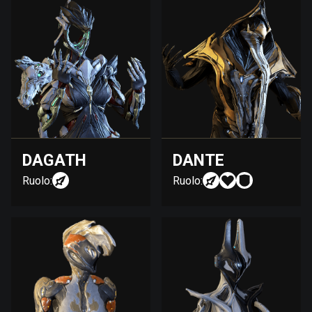
DAGATH
DANTE
Ruolo:
Ruolo: