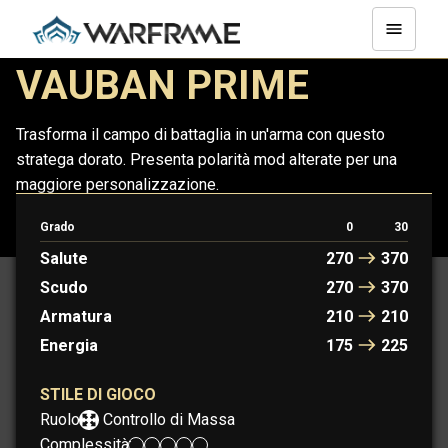
VAUBAN PRIME
Trasforma il campo di battaglia in un'arma con questo
stratega dorato. Presenta polarità mod alterate per una
maggiore personalizzazione.
Grado
0
30
VAUBAN
VAUBAN PRIME
Salute
270
370
Scudo
270
370
Armatura
210
210
Energia
175
225
STILE DI GIOCO
Ruolo:
Controllo di Massa
Complessità: