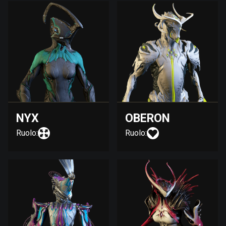
NYX
OBERON
Ruolo:
Ruolo: