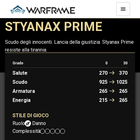
STYANAX PRIME
Scudo degli innocenti. Lancia della giustizia. Styanax Prime
resiste alla tirannia.
Grado
0
30
STYANAX
STYANAX PRIME
Salute
270
370
Scudo
925
1025
Armatura
265
265
Energia
215
265
STILE DI GIOCO
Ruolo:
Danno
Complessità: