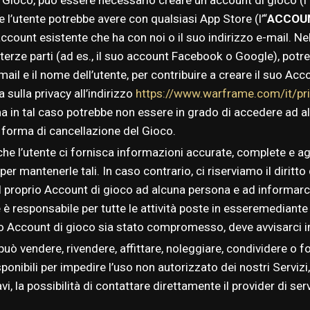
e l’utente potrebbe avere con qualsiasi App Store (l’“
ACCOU
ccount esistente che ha con noi o il suo indirizzo e-mail. Nell
 di terze parti (ad es., il suo account Facebook o Google), 
mail e il nome dell’utente, per contribuire a creare il suo Acco
 sulla privacy all’indirizzo
https://www.warframe.com/it/pr
in tal caso potrebbe non essere in grado di accedere ad alc
a forma di cancellazione del Gioco.
che l’utente ci fornisca informazioni accurate, complete e ag
er mantenerle tali. In caso contrario, ci riserviamo il diritt
el proprio Account di gioco ad alcuna persona e ad informarc
 è responsabile per tutte le attività poste in esseremediante 
 suo Account di gioco sia stato compromesso, deve avvisarci 
può vendere, rivendere, affittare, noleggiare, condividere o 
 disponibili per impedire l’uso non autorizzato dei nostri Serviz
vi, la possibilità di contattare direttamente il provider di se