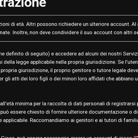
trazione
oni di età. Altri possono richiedere un ulteriore account. Al
ate. Inoltre, non deve condividere il suo account con altri s
e definito di seguito) e accedere ad alcuni dei nostri Serviz
i della legge applicabile nella propria giurisdizione. Se l'ute
ropria giurisdizione, il proprio genitore o tutore legale de
r gli atti dei loro figli o dei minori loro affidati che abbiano
l'età minima per la raccolta di dati personali di registrarsi 
e può essere chiesto di fornire ulteriore documentazione o di
 applicabile. Raccomandiamo ai genitori e ai tutori di familia
n Gioco, può essere necessario creare un account di gioco (l’