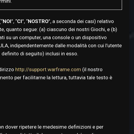
rmini.
(“
NOI
”, “
CI
”, “
NOSTRO
”, a seconda dei casi) relativo
te, quanto segue: (a) ciascuno dei nostri Giochi, e (b)
zati su un computer, una console o un dispositivo
 EULA, indipendentemente dalle modalità con cui l’utente
efinito di seguito) inclusi in esso.
dirizzo
http://support.warframe.com
(il nostro
nto per facilitarne la lettura, tuttavia tale testo è
on dover ripetere le medesime definizioni e per