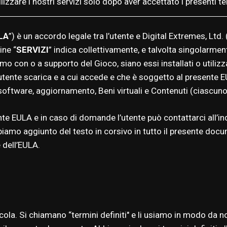
lizzare i nostri servizi solo dopo aver accettato i presenti te
LA
”) è un accordo legale tra l’utente e Digital Extremes, Ltd. 
ine “
SERVIZI
” indica collettivamente, e talvolta singolarmen
amo con o a supporto del Gioco, siano essi installati o utiliz
l’utente scarica e a cui accede e che è soggetto al presente
oftware, aggiornamento, Beni virtuali e Contenuti (ciascuno d
nte EULA e in caso di domande l’utente può contattarci all’in
biamo aggiunto del testo in corsivo in tutto il presente docume
 dell’EULA.
cola. Si chiamano “termini definiti" e li usiamo in modo da n