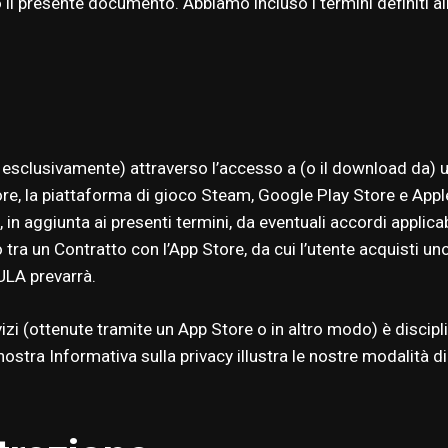
tto il presente documento. Abbiamo incluso i termini definiti 
i esclusivamente) attraverso l’accesso a (o il download da) un
re, la piattaforma di gioco Steam, Google Play Store e Appl
o, in aggiunta ai presenti termini, da eventuali accordi applicab
to tra un Contratto con l’App Store, da cui l’utente acquisti un
EULA prevarrà.
vizi (ottenute tramite un App Store o in altro modo) è discipl
 nostra Informativa sulla privacy illustra le nostre modalità d