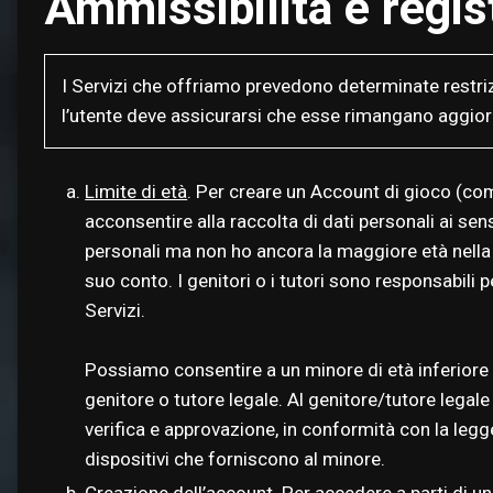
Ammissibilità e regis
I Servizi che offriamo prevedono determinate restrizi
l’utente deve assicurarsi che esse rimangano aggiorn
Limite di età
. Per creare un Account di gioco (com
acconsentire alla raccolta di dati personali ai sens
personali ma non ho ancora la maggiore età nella p
suo conto. I genitori o i tutori sono responsabili pe
Servizi.
Possiamo consentire a un minore di età inferiore al
genitore o tutore legale. Al genitore/tutore legal
verifica e approvazione, in conformità con la legge
dispositivi che forniscono al minore.
Creazione dell’account
. Per accedere a parti di u