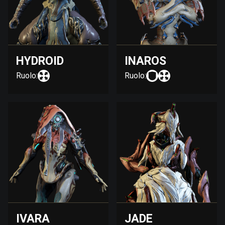
HYDROID
INAROS
Ruolo:
Ruolo:
IVARA
JADE