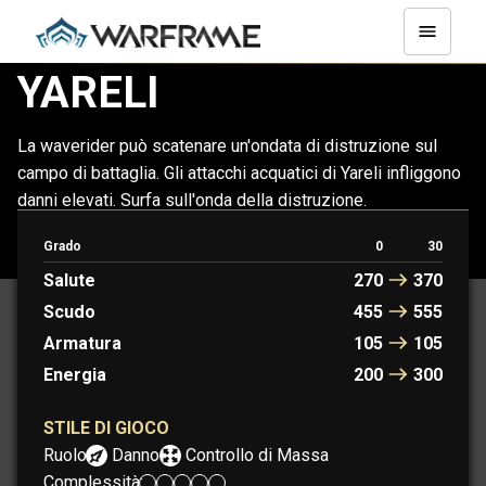
YARELI
La waverider può scatenare un'ondata di distruzione sul
campo di battaglia. Gli attacchi acquatici di Yareli infliggono
danni elevati. Surfa sull'onda della distruzione.
Grado
0
30
YARELI
YARELI PRIME
Salute
270
370
Scudo
455
555
Armatura
105
105
Energia
200
300
STILE DI GIOCO
Ruolo:
Danno
Controllo di Massa
Complessità: