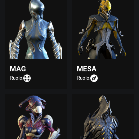
MAG
MESA
Ruolo:
Ruolo: