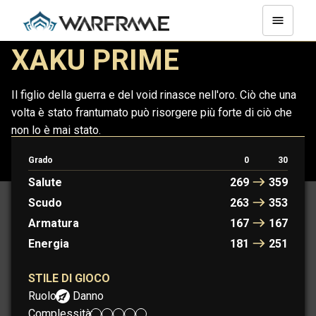
XAKU PRIME
Il figlio della guerra e del void rinasce nell'oro. Ciò che una
volta è stato frantumato può risorgere più forte di ciò che
non lo è mai stato.
Grado
0
30
XAKU
XAKU PRIME
Salute
269
359
Scudo
263
353
Armatura
167
167
Energia
181
251
STILE DI GIOCO
Ruolo:
Danno
Complessità: