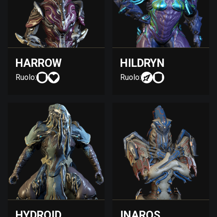
HARROW
HILDRYN
Ruolo:
Ruolo:
HYDROID
INAROS