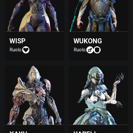
WISP
WUKONG
Ruolo:
Ruolo: