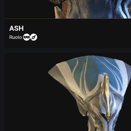
ASH
Ruolo: