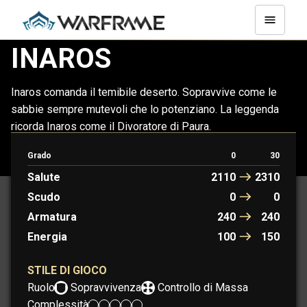
INAROS
Inaros comanda il temibile deserto. Sopravvive come le
sabbie sempre mutevoli che lo potenziano. La leggenda
ricorda Inaros come il Divoratore di Paura.
Grado
0
30
INAROS
INAROS PRIME
Salute
2110
2310
Scudo
0
0
Armatura
240
240
Energia
100
150
STILE DI GIOCO
Ruolo:
Sopravvivenza
Controllo di Massa
Complessità: