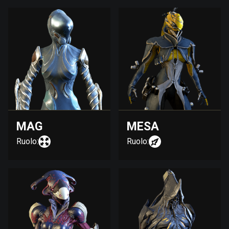
MAG
MESA
Ruolo:
Ruolo: