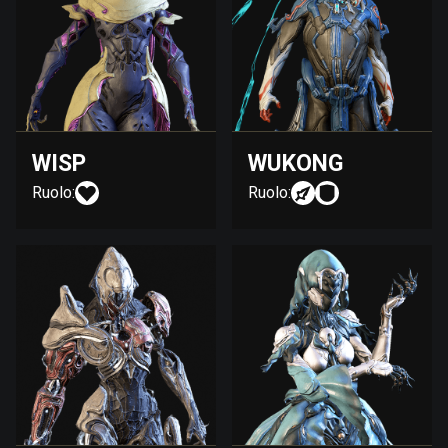
WISP
WUKONG
Ruolo:
Ruolo: