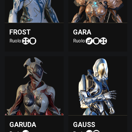
FROST
GARA
Ruolo:
Ruolo:
GARUDA
GAUSS