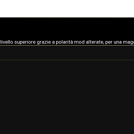
 livello superiore grazie a polarità mod alterate, per una ma
RHINO
RHINO PRIME