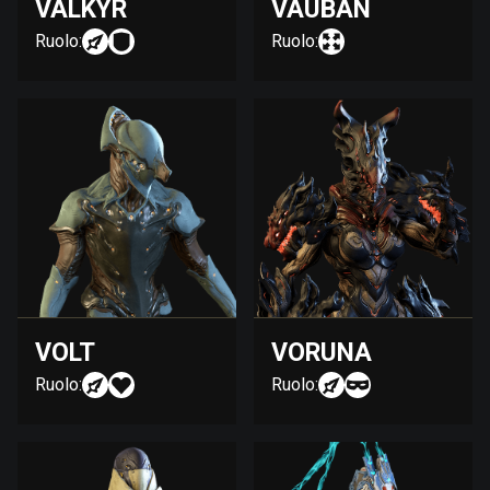
VALKYR
VAUBAN
Ruolo:
Ruolo:
VOLT
VORUNA
Ruolo:
Ruolo: