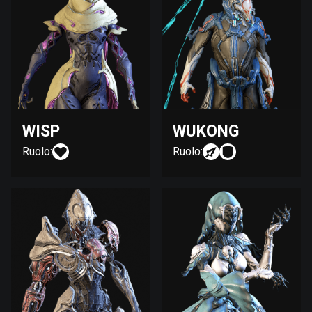
WISP
WUKONG
Ruolo:
Ruolo: