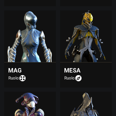
MAG
MESA
Ruolo:
Ruolo: