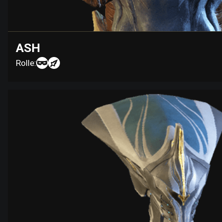
ASH
Rolle: