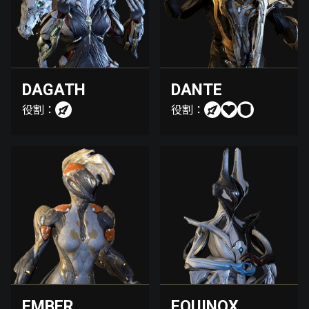
DAGATH
DANTE
役割：
役割：
EMBER
EQUINOX